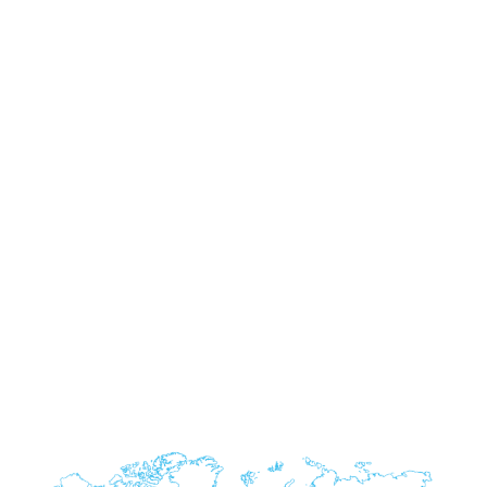
Tel: 09 72 12 97 99
Bureau en Chine
Mix Creative
Baoan District, Shajing, 518100, Shenzhen City
China
Tel: +86 186 6403 4365
Tel: +86 137 9827 4337