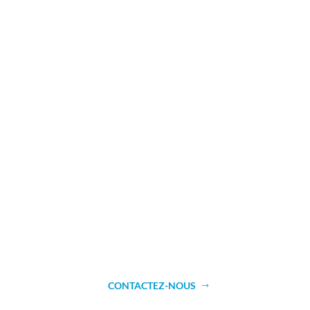
pièces en aluminium.
Contactez-nous pour plus d’information
CONTACTEZ-NOUS