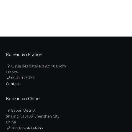
Bureau en France
6, rue des bateliers 92110 Clichy
France
09 72 12 97 99
Contact
Bureau en Chine
Baoan District,
Shajing, 518100, Shenzhen City
China
+86 186 6403 4365